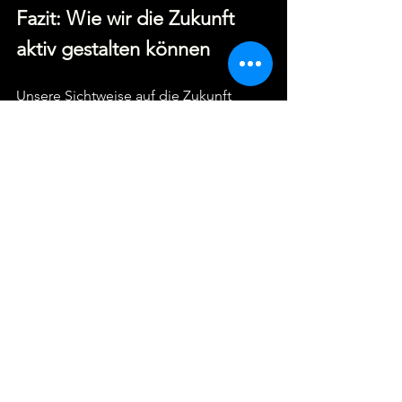
Fazit: Wie wir die Zukunft 
aktiv gestalten können
Unsere Sichtweise auf die Zukunft 
beeinflusst unser Handeln. Wer sich 
nur auf Krisen konzentriert, verliert den 
Gestaltungswillen. 
Wer hingegen 
Possibilismus praktiziert, erkennt, dass 
die Zukunft formbar ist.
Was können wir tun?
Den Fokus auf langfristige 
Entwicklungen legen, nicht nur auf 
aktuelle Krisen. 
Möglichkeiten erkennen, statt nur 
Probleme zu sehen. 
Innovationen und neue Ideen aktiv 
vorantreiben.
Denn die Zukunft gehört nicht denen, 