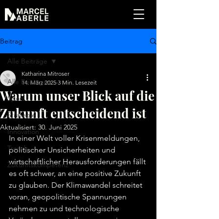
Beitrag
Alle Beiträge
Katharina Mitroser
Alle Beiträge
14. März 2025
3 Min. Lesezeit
Warum unser Blick auf die
Sport
Zukunft entscheidend ist
Strategie
Aktualisiert:
30. Juni 2025
Innovation
In einer Welt voller Krisenmeldungen, 
Trends
politischer Unsicherheiten und 
wirtschaftlicher Herausforderungen fällt 
Zukunftskompetenz
es oft schwer, an eine positive Zukunft 
zu glauben. Der Klimawandel schreitet 
voran, geopolitische Spannungen 
nehmen zu und technologische 