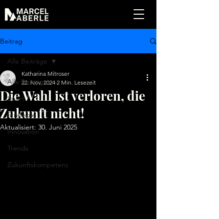
Beitrag
Alle Beiträge
Katharina Mitroser
Alle Beiträge
22. Nov. 2024
2 Min. Lesezeit
Die Wahl ist verloren, die
Sport
Zukunft nicht!
Strategie
Aktualisiert:
30. Juni 2025
Innovation
Trends
Zukunftskompetenz