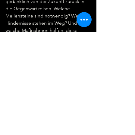
gedanklich von der Zukunft zurück in 
die Gegenwart reisen. Welche 
Meilensteine sind notwendig? Welche 
Hindernisse stehen im Weg? Und 
welche Maßnahmen helfen, diese 
Hindernisse zu überwinden? Nur durch 
diese Reflexion entstehen konkrete 
Pläne, die Innovation und Fortschritt 
ermöglichen.  
Die Zukunft gestalten
Die Zukunft ist kein fester Pfad – sie ist 
ein Raum, den wir aktiv formen können. 
Mit Mut, Kreativität und einer klaren 
Vision können wir neue Wege gehen, 